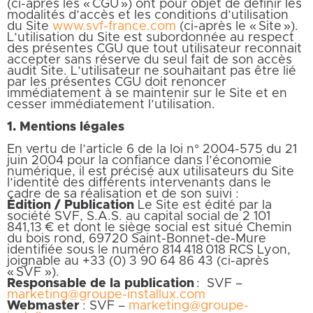
(ci-après les « CGU ») ont pour objet de définir les
modalités d’accès et les conditions d’utilisation
du Site
www.svf-france.com
(ci-après le « Site »).
L’utilisation du Site est subordonnée au respect
des présentes CGU que tout utilisateur reconnait
accepter sans réserve du seul fait de son accès
audit Site. L’utilisateur ne souhaitant pas être lié
par les présentes CGU doit renoncer
immédiatement à se maintenir sur le Site et en
cesser immédiatement l’utilisation.
1. Mentions légales
En vertu de l’article 6 de la loi n° 2004-575 du 21
juin 2004 pour la confiance dans l’économie
numérique, il est précisé aux utilisateurs du Site
l’identité des différents intervenants dans le
cadre de sa réalisation et de son suivi :
Édition / Publication
Le Site est édité par la
société SVF, S.A.S. au capital social de 2 101
841,13 € et dont le siège social est situé Chemin
du bois rond, 69720 Saint-Bonnet-de-Mure
identifiée sous le numéro 814 418 018 RCS Lyon,
joignable au +33 (0) 3 90 64 86 43 (ci-après
« SVF »).
Responsable de la publication
: SVF –
marketing@groupe-installux.com
Webmaster
: SVF –
marketing@groupe-