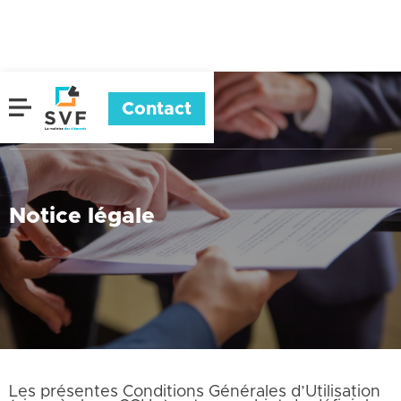
Contact


Notice légale
Notice légale
Les présentes Conditions Générales d’Utilisation