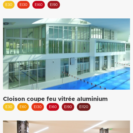
E30
EI30
EI60
EI90
Cloison coupe feu vitrée aluminium
E30
E60
EI30
EI60
EI90
EI120