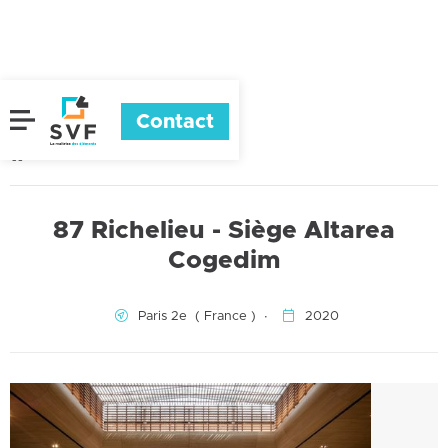
Contact


Toutes nos réalisations
87 Richelieu - Siège Altarea
Cogedim


Paris 2e
(
France
)
∙
2020