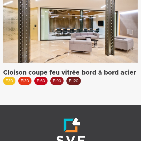
Cloison coupe feu vitrée bord à bord acier
E30
EI30
EI60
EI90
EI120